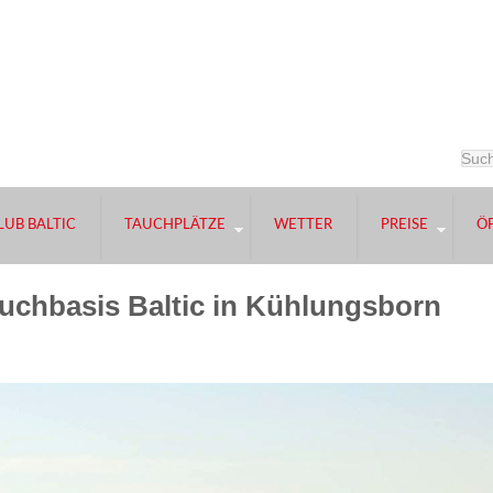
UB BALTIC
TAUCHPLÄTZE
WETTER
PREISE
Ö
auchbasis Baltic in Kühlungsborn