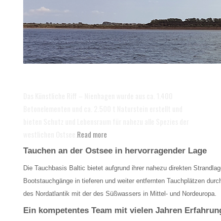
Bootsausfahrten zum Künstlichen
Riff
Das Künstliche Riff – Nienhagen wurde aus ca. 1.400
Betonelementen und ca. 2.500 t Naturstein erstellt und
bieten Schutz und Lebensraum für nahezu alle Spezies der
westlichen Ostsee.
Read more
Tauchen an der Ostsee in hervorragender Lage
Die Tauchbasis Baltic bietet aufgrund ihrer nahezu direkten Strandla
Bootstauchgänge in tieferen und weiter entfernten Tauchplätzen dur
des Nordatlantik mit der des Süßwassers in Mittel- und Nordeuropa.
Ein kompetentes Team mit vielen Jahren Erfahrun