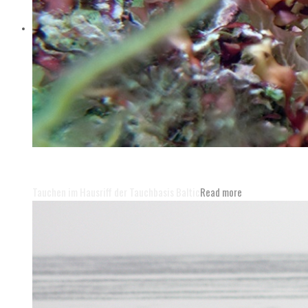
Die Unterwasserwelt der Ostsee
entdecken!
Tauchen im Hausriff der Tauchbasis Baltic
Read more