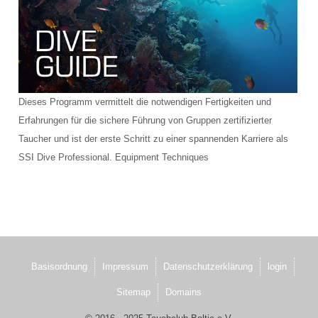
Schulungsraum für die Tauchausbildung
Verkauf und Vermietung von Ausrüstung
Das Team der Tauchbasis
Dieses Programm vermittelt die notwendigen Fertigkeiten und
AUSBILDUNG
Erfahrungen für die sichere Führung von Gruppen zertifizierter
Schnuppertauchen in der Ostsee
Taucher und ist der erste Schritt zu einer spannenden Karriere als
SSI Dive Professional. Equipment Techniques
Tauchausbildung SSI
Werde SSI Dive Professional
Termine Tauchausbildung
Anfrage Tauchausbildung
Basisordnung
Impressum
Datenschutzerklärung
login
Sitemap
Domains
TAUCHCLUB BALTIC