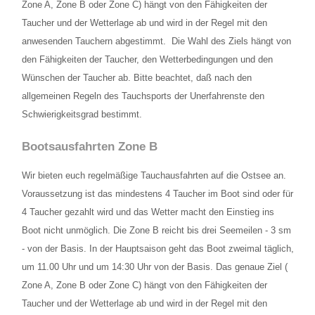
Bootsausfahrten Zone C
Zone A, Zone B oder Zone C) hängt von den Fähigkeiten der
Taucher und der Wetterlage ab und wird in der Regel mit den
Künstliches Riff Nienhagen
anwesenden Tauchern abgestimmt. Die Wahl des Ziels hängt von
den Fähigkeiten der Taucher, den Wetterbedingungen und den
WETTER
Wünschen der Taucher ab. Bitte beachtet, daß nach den
PREISE
allgemeinen Regeln des Tauchsports der Unerfahrenste den
Schwierigkeitsgrad bestimmt.
Grundpreise Tauchbasis
Bootsausfahrten Zone B
Preise Ausfahrten
Wir bieten euch regelmäßige Tauchausfahrten auf die Ostsee an.
Preise Ausbildung
Voraussetzung ist das mindestens 4 Taucher im Boot sind oder für
4 Taucher gezahlt wird und das Wetter macht den Einstieg ins
ÖFFNUNGSZEITEN
Boot nicht unmöglich. Die Zone B reicht bis drei Seemeilen - 3 sm
- von der Basis. In der Hauptsaison geht das Boot zweimal täglich,
TERMINE
um 11.00 Uhr und um 14:30 Uhr von der Basis. Das genaue Ziel (
KONTAKT
Zone A, Zone B oder Zone C) hängt von den Fähigkeiten der
Taucher und der Wetterlage ab und wird in der Regel mit den
Kontaktformular