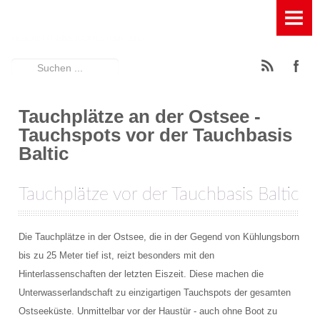
HOME
TAUCHBASIS
Suchen
News
...
Ausstattung der Tauchbasis
Tauchplätze an der Ostsee -
Tauchspots vor der Tauchbasis
Füllstation für Pressluft, Kompressor und Leihflaschen
Baltic
Geräumige Terasse mit Entspannungsfaktor
Tauchplätze vor der Tauchbasis Baltic
Großes Spühlbecken mit Wasserfilterung
Großes Umkleidezelt
Die Tauchplätze in der Ostsee, die in der Gegend von Kühlungsborn
bis zu 25 Meter tief ist, reizt besonders mit den
Rödeltische zum Auf- und Abbau der Tauchgeräte
Hinterlassenschaften der letzten Eiszeit. Diese machen die
Unterwasserlandschaft zu einzigartigen Tauchspots der gesamten
Schattiger Trockenplatz
Ostseeküste. Unmittelbar vor der Haustür - auch ohne Boot zu