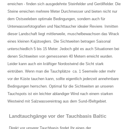
erreichen - finden sich ausgedehnte Steinfelder und Geröllfelder. Die
Schulungsraum für die Tauchausbildung
Steine erreichen mehrere Meter Durchmesser und bieten nicht nur
Verkauf und Vermietung von Ausrüstung
dem Ostseeleben optimale Bedingungen, sondern auch für
Unterwasserfotografien und Nachttaucher idealer Reviere. Inmitten
Das Team der Tauchbasis
dieser Landschaft liegt mittlerweile, muschelbewachsen das Wrack
eines kleinen Kajütseglers. Die Sichtweiten betragen Saisonal
AUSBILDUNG
unterschiedlich 5 bis 15 Meter. Jedoch gibt es auch Situationen bei
Schnuppertauchen in der Ostsee
denen Sichtweiten von gemessenen 40 Metern erreicht wurden.
Leider kann auch ein kräftiger Nordostwind die Sicht stark
Tauchausbildung SSI
eintrüben. Wenn man die Tauchplätze ca. 1 Seemeile oder mehr
vor der Küste tauchen kann, sollte eigentlich jederzeit annehmbare
Werde SSI Dive Professional
Bedingungen herrschen. Optimal für die Sichtweiten an unseren
Termine Tauchausbildung
Tauchspots ist ein leichter ablandiger Wind nach einem starken
Westwind mit Salzwassereintrag aus dem Sund-/Beltgebiet.
Anfrage Tauchausbildung
Landtauchgänge vor der Tauchbasis Baltic
TAUCHCLUB BALTIC
Direkt vor unserer Tauchbasis findet Ihr eines der