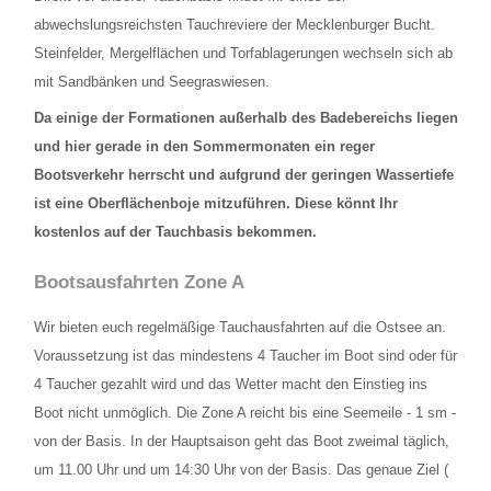
TAUCHPLÄTZE
abwechslungsreichsten Tauchreviere der Mecklenburger Bucht.
Steinfelder, Mergelflächen und Torfablagerungen wechseln sich ab
Landtauchgänge in der Ostsee vor der Basis
mit Sandbänken und Seegraswiesen.
Das Hausriff vor der Tauchbasis Baltic
Da einige der Formationen außerhalb des Badebereichs liegen
und hier gerade in den Sommermonaten ein reger
Steingarten
Bootsverkehr herrscht und aufgrund der geringen Wassertiefe
ist eine Oberflächenboje mitzuführen.
Diese könnt Ihr
Schülerboje
kostenlos auf der Tauchbasis bekommen.
Bootsausfahrten Zone A
Bootsausfahrten Zone A
Kleines Steinfeld
Wir bieten euch regelmäßige Tauchausfahrten auf die Ostsee an.
Geröllfeld
Voraussetzung ist das mindestens 4 Taucher im Boot sind oder für
4 Taucher gezahlt wird und das Wetter macht den Einstieg ins
Großes Steinfeld
Boot nicht unmöglich. Die Zone A reicht bis eine Seemeile - 1 sm -
von der Basis. In der Hauptsaison geht das Boot zweimal täglich,
Bootsausfahrten Zone B
um 11.00 Uhr und um 14:30 Uhr von der Basis. Das genaue Ziel (